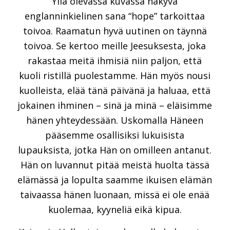
Yllä olevassa kuvassa näkyvä
englanninkielinen sana “hope” tarkoittaa
toivoa. Raamatun hyvä uutinen on täynnä
toivoa. Se kertoo meille Jeesuksesta, joka
rakastaa meitä ihmisiä niin paljon, että
kuoli ristillä puolestamme. Hän myös nousi
kuolleista, elää tänä päivänä ja haluaa, että
jokainen ihminen – sinä ja minä – eläisimme
hänen yhteydessään. Uskomalla Häneen
pääsemme osallisiksi lukuisista
lupauksista, jotka Hän on omilleen antanut.
Hän on luvannut pitää meistä huolta tässä
elämässä ja lopulta saamme ikuisen elämän
taivaassa hänen luonaan, missä ei ole enää
kuolemaa, kyyneliä eikä kipua.