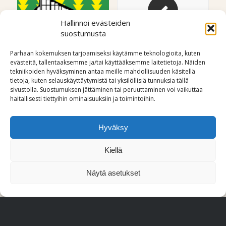
Hallinnoi evästeiden
suostumusta
Parhaan kokemuksen tarjoamiseksi käytämme teknologioita, kuten
MAAKUNTAJUHLAT
NUORTENILLAT
evästeitä, tallentaaksemme ja/tai käyttääksemme laitetietoja. Näiden
tekniikoiden hyväksyminen antaa meille mahdollisuuden käsitellä
HEINÄKUUSSA
AJANKOHTAISTA
tietoja, kuten selauskäyttäytymistä tai yksilöllisiä tunnuksia tällä
sivustolla. Suostumuksen jättäminen tai peruuttaminen voi vaikuttaa
AJANKOHTAISTA
haitallisesti tiettyihin ominaisuuksiin ja toimintoihin.
Hyväksy
Kiellä
Näytä asetukset
KAJAANIN
YAD VASHEM
MIESLAULAJAT
– VAINOJEN