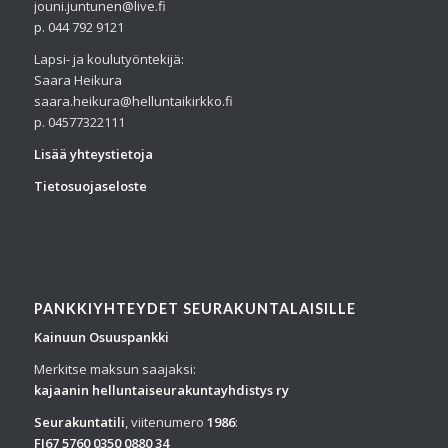
jouni.juntunen@live.fi
p. 044 792 9121
Lapsi- ja koulutyöntekijä:
Saara Heikura
saara.heikura@helluntaikirkko.fi
p. 04577322111
Lisää yhteystietoja
Tietosuojaseloste
PANKKIYHTEYDET SEURAKUNTALAISILLE
Kainuun Osuuspankki
Merkitse maksun saajaksi:
kajaanin helluntaiseurakuntayhdistys ry
Seurakuntatili
, viitenumero
1986
:
FI67 5760 0350 0880 34