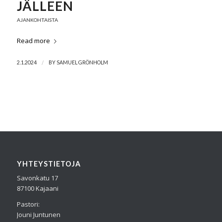
JÄLLEEN
AJANKOHTAISTA
Read more
/
2.1.2024
BY
SAMUEL GRÖNHOLM
YHTEYSTIETOJA
Savonkatu 17
87100 Kajaani
Pastori:
Jouni Juntunen