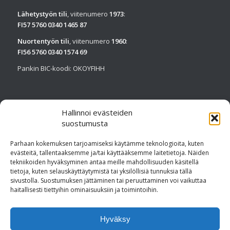
Lähetystyön tili
, viitenumero
1973
:
FI57 5760 0340 1465 87
Nuortentyön tili
, viitenumero
1960
:
FI56 5760 0340 1574 69
Pankin BIC-koodi: OKOYFIHH
Hallinnoi evästeiden
suostumusta
SEURAA MEITÄ FACEBOOKISSA
Parhaan kokemuksen tarjoamiseksi käytämme teknologioita, kuten
evästeitä, tallentaaksemme ja/tai käyttääksemme laitetietoja. Näiden
tekniikoiden hyväksyminen antaa meille mahdollisuuden käsitellä
tietoja, kuten selauskäyttäytymistä tai yksilöllisiä tunnuksia tällä
sivustolla. Suostumuksen jättäminen tai peruuttaminen voi vaikuttaa
haitallisesti tiettyihin ominaisuuksiin ja toimintoihin.
Avaa Facebook-sivu tästä
Hyväksy