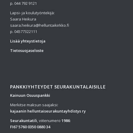
p. 044 792 9121
Lapsi- ja koulutyöntekijä:
Saara Heikura
saara.heikura@helluntaikirkko.fi
p. 04577322111
Lisää yhteystietoja
Tietosuojaseloste
PANKKIYHTEYDET SEURAKUNTALAISILLE
Kainuun Osuuspankki
Merkitse maksun saajaksi:
kajaanin helluntaiseurakuntayhdistys ry
Seurakuntatili
, viitenumero
1986
:
FI67 5760 0350 0880 34