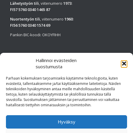
Lähetystyön tili
, viitenumero
1973
:
FI57 5760 0340 1465 87
Nuortentyön tili
, viitenumero
1960
:
FI56 5760 0340 1574 69
Pankin BIC-koodi: OKOYFIHH
Hallinnoi evästeiden
suostumusta
SEURAA MEITÄ FACEBOOKISSA
Parhaan kokemuksen tarjoamiseksi käytämme teknologioita, kuten
evästeitä, tallentaaksemme ja/tai käyttääksemme laitetietoja. Näiden
tekniikoiden hyväksyminen antaa meille mahdollisuuden käsitellä
tietoja, kuten selauskäyttäytymistä tai yksilöllisiä tunnuksia tällä
sivustolla. Suostumuksen jättäminen tai peruuttaminen voi vaikuttaa
haitallisesti tiettyihin ominaisuuksiin ja toimintoihin.
Avaa Facebook-sivu tästä
Hyväksy