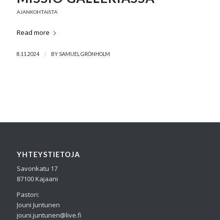
AJANKOHTAISTA
Read more
/
8.11.2024
BY
SAMUEL GRÖNHOLM
YHTEYSTIETOJA
Savonkatu 17
87100 Kajaani
Pastori:
Jouni Juntunen
jouni.juntunen@live.fi